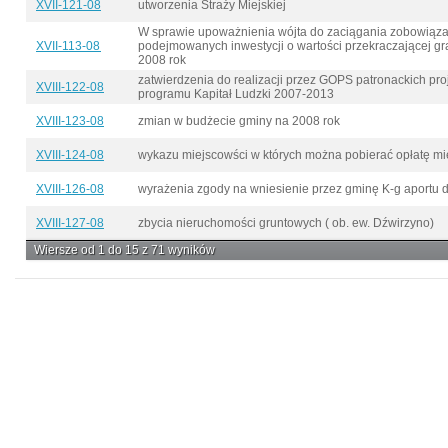
XVII-121-08
utworzenia Straży Miejskiej
W sprawie upoważnienia wójta do zaciągania zobowiązań finansowych w zakre
XVII-113-08
podejmowanych inwestycji o wartości przekraczającej gr
2008 rok
zatwierdzenia do realizacji przez GOPS patronackich p
XVIII-122-08
programu Kapitał Ludzki 2007-2013
XVIII-123-08
zmian w budżecie gminy na 2008 rok
XVIII-124-08
wykazu miejscowści w których można pobierać opłatę m
XVIII-126-08
wyrażenia zgody na wniesienie przez gminę K-g aportu d
XVIII-127-08
zbycia nieruchomości gruntowych ( ob. ew. Dźwirzyno)
Wiersze od 1 do 15 z 71 wyników