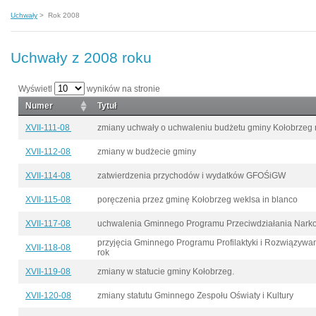
Uchwały
>
Rok 2008
Uchwały z 2008 roku
Wyświetl
wyników na stronie
Numer
Tytuł
XVII-111-08
zmiany uchwały o uchwaleniu budżetu gminy Kołobrzeg 
XVII-112-08
zmiany w budżecie gminy
XVII-114-08
zatwierdzenia przychodów i wydatków GFOŚiGW
XVII-115-08
poręczenia przez gminę Kołobrzeg weklsa in blanco
XVII-117-08
uchwalenia Gminnego Programu Przeciwdziałania Narko
przyjęcia Gminnego Programu Profilaktyki i Rozwiązyw
XVII-118-08
rok
XVII-119-08
zmiany w statucie gminy Kołobrzeg.
XVII-120-08
zmiany statutu Gminnego Zespołu Oświaty i Kultury