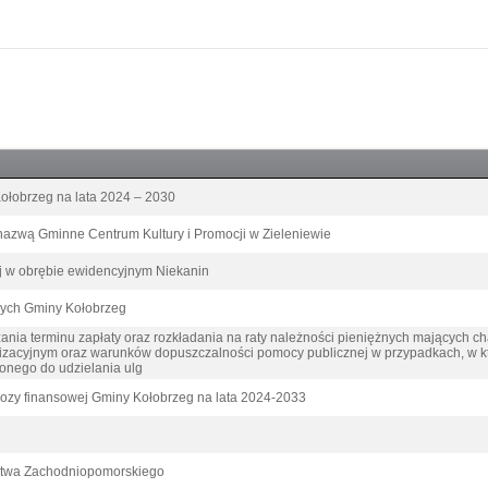
Kołobrzeg na lata 2024 – 2030
d nazwą Gminne Centrum Kultury i Promocji w Zieleniewie
j w obrębie ewidencyjnym Niekanin
jnych Gminy Kołobrzeg
ania terminu zapłaty oraz rozkładania na raty należności pieniężnych mających c
nizacyjnym oraz warunków dopuszczalności pomocy publicznej w przypadkach, w kt
onego do udzielania ulg
nozy finansowej Gminy Kołobrzeg na lata 2024-2033
ztwa Zachodniopomorskiego