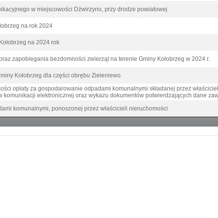
nikacyjnego w miejscowości Dźwirzyno, przy drodze powiatowej
łobrzeg na rok 2024
 Kołobrzeg na 2024 rok
oraz zapobiegania bezdomności zwierząt na terenie Gminy Kołobrzeg w 2024 r.
iny Kołobrzeg dla części obrębu Zieleniewo
kości opłaty za gospodarowanie odpadami komunalnymi składanej przez właścicie
w komunikacji elektronicznej oraz wykazu dokumentów potwierdzających dane zawa
ami komunalnymi, ponoszonej przez właścicieli nieruchomości