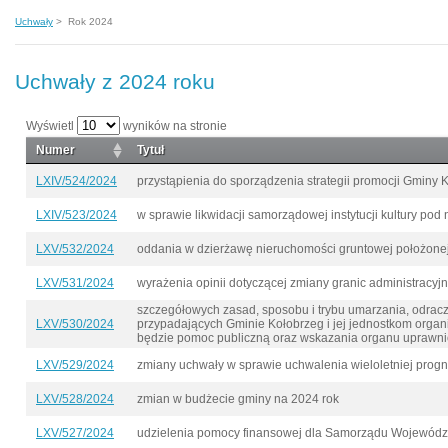
Uchwały
>
Rok 2024
Uchwały z 2024 roku
Wyświetl
wyników na stronie
Numer
Tytuł
LXIV/524/2024
przystąpienia do sporządzenia strategii promocji Gminy 
LXIV/523/2024
w sprawie likwidacji samorządowej instytucji kultury po
LXV/532/2024
oddania w dzierżawę nieruchomości gruntowej położone
LXV/531/2024
wyrażenia opinii dotyczącej zmiany granic administracy
szczegółowych zasad, sposobu i trybu umarzania, odracz
LXV/530/2024
przypadających Gminie Kołobrzeg i jej jednostkom orga
będzie pomoc publiczną oraz wskazania organu uprawni
LXV/529/2024
zmiany uchwały w sprawie uchwalenia wieloletniej prog
LXV/528/2024
zmian w budżecie gminy na 2024 rok
LXV/527/2024
udzielenia pomocy finansowej dla Samorządu Wojewód