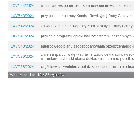
LXV/544/2024
w sprawie wstępnej lokalizacji nowego przystanku komu
LXV/543/2024
przyjęcia planu pracy Komisji Rewizyjnej Rady Gminy Ko
LXV/542/2024
zatwierdzenia planów pracy Komisji stałych Rady Gminy
LXV/541/2024
przyjęcia programu opieki nad zwierzętami bezdomnymi 
LXV/540/2024
miejscowego planu zagospodarowania przestrzennego gm
zmieniająca uchwalę w sprawie wzoru deklaracji o wyso
LXV/539/2024
warunków i trybu składania deklaracji za pomocą środkó
LXV/538/2024
częściowych zwolnień z opłaty za gospodarowanie odpad
Wiersze od 1 do 15 z 22 wyników