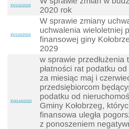
W sprawie zmian w budż
XV/142/2020
2020 rok
W sprawie zmiany uchwa
uchwalenia wieloletniej 
XV/143/2020
finansowej giny Kołobrz
2029
w sprawie przedłużenia 
płatności rat podatku o
za miesiąc maj i czerwie
przedsiębiorcom będący
podatku od nieruchomośc
XVI/144/2020
Gminy Kołobrzeg, któryc
finansowa uległa pogors
z ponoszeniem negatyw