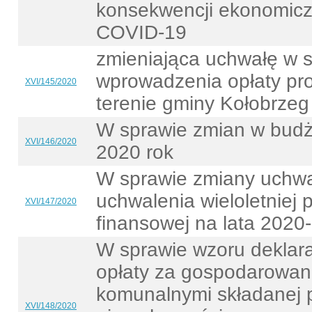
konsekwencji ekonomic
COVID-19
zmieniająca uchwałę w 
wprowadzenia opłaty pro
XVI/145/2020
terenie gminy Kołobrzeg
W sprawie zmian w budż
XVI/146/2020
2020 rok
W sprawie zmiany uchwa
uchwalenia wieloletniej 
XVI/147/2020
finansowej na lata 2020
W sprawie wzoru deklara
opłaty za gospodarowan
komunalnymi składanej p
XVI/148/2020