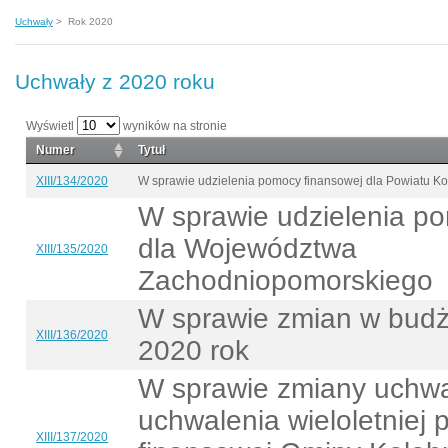
Uchwały
>
Rok 2020
Uchwały z 2020 roku
Wyświetl
wyników na stronie
Numer
Tytuł
XIII/134/2020
W sprawie udzielenia pomocy finansowej dla Powiatu Ko
W sprawie udzielenia p
dla Województwa
XIII/135/2020
Zachodniopomorskiego
W sprawie zmian w budż
XIII/136/2020
2020 rok
W sprawie zmiany uchwa
uchwalenia wieloletniej 
XIII/137/2020