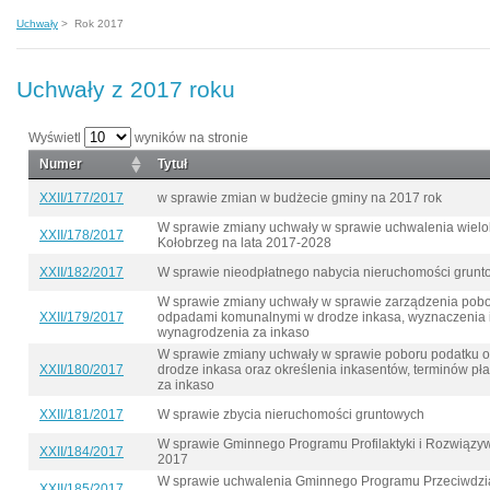
Uchwały
>
Rok 2017
Uchwały z 2017 roku
Wyświetl
wyników na stronie
Numer
Tytuł
XXII/177/2017
w sprawie zmian w budżecie gminy na 2017 rok
W sprawie zmiany uchwały w sprawie uchwalenia wielol
XXII/178/2017
Kołobrzeg na lata 2017-2028
XXII/182/2017
W sprawie nieodpłatnego nabycia nieruchomości grunt
W sprawie zmiany uchwały w sprawie zarządzenia pobo
XXII/179/2017
odpadami komunalnymi w drodze inkasa, wyznaczenia i
wynagrodzenia za inkaso
W sprawie zmiany uchwały w sprawie poboru podatku od
XXII/180/2017
drodze inkasa oraz określenia inkasentów, terminów pł
za inkaso
XXII/181/2017
W sprawie zbycia nieruchomości gruntowych
W sprawie Gminnego Programu Profilaktyki i Rozwiązy
XXII/184/2017
2017
W sprawie uchwalenia Gminnego Programu Przeciwdzia
XXII/185/2017