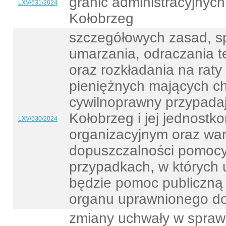
granic administracyjnyc
LXV/531/2024
Kołobrzeg
szczegółowych zasad, sp
umarzania, odraczania t
oraz rozkładania na raty
pieniężnych mających ch
cywilnoprawny przypada
Kołobrzeg i jej jednostk
LXV/530/2024
organizacyjnym oraz wa
dopuszczalności pomocy
przypadkach, w których 
będzie pomoc publiczną
organu uprawnionego do 
zmiany uchwały w spraw