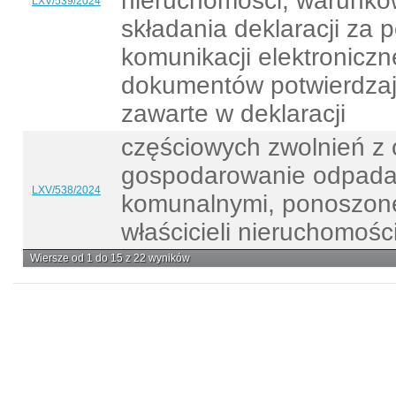
nieruchomości, warunków
LXV/539/2024
składania deklaracji za
komunikacji elektronicz
dokumentów potwierdza
zawarte w deklaracji
częściowych zwolnień z 
gospodarowanie odpad
LXV/538/2024
komunalnymi, ponoszone
właścicieli nieruchomośc
Wiersze od 1 do 15 z 22 wyników