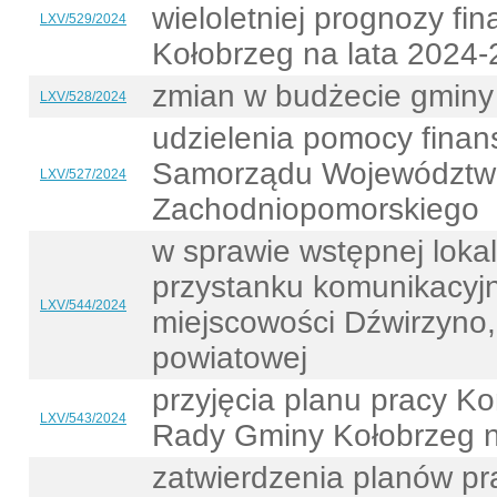
wieloletniej prognozy f
LXV/529/2024
Kołobrzeg na lata 2024
zmian w budżecie gminy
LXV/528/2024
udzielenia pomocy finan
Samorządu Województw
LXV/527/2024
Zachodniopomorskiego
w sprawie wstępnej loka
przystanku komunikacyj
LXV/544/2024
miejscowości Dźwirzyno,
powiatowej
przyjęcia planu pracy Ko
LXV/543/2024
Rady Gminy Kołobrzeg n
zatwierdzenia planów pr