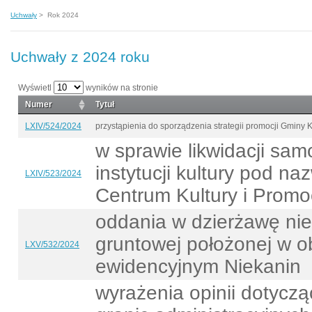
Uchwały
>
Rok 2024
Uchwały z 2024 roku
Wyświetl
wyników na stronie
Numer
Tytuł
LXIV/524/2024
przystąpienia do sporządzenia strategii promocji Gminy 
w sprawie likwidacji sa
instytucji kultury pod n
LXIV/523/2024
Centrum Kultury i Promoc
oddania w dzierżawę ni
gruntowej położonej w o
LXV/532/2024
ewidencyjnym Niekanin
wyrażenia opinii dotyczą