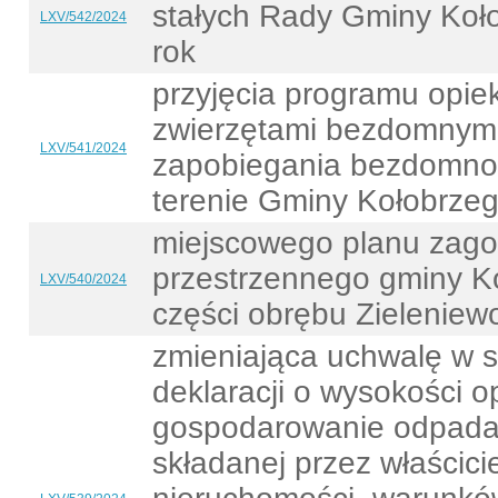
stałych Rady Gminy Koł
LXV/542/2024
rok
przyjęcia programu opie
zwierzętami bezdomnymi
LXV/541/2024
zapobiegania bezdomnoś
terenie Gminy Kołobrzeg
miejscowego planu zag
przestrzennego gminy K
LXV/540/2024
części obrębu Zieleniew
zmieniająca uchwalę w 
deklaracji o wysokości o
gospodarowanie odpada
składanej przez właścici