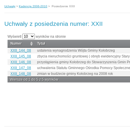
Uchwały
>
Kadencja 2006-2010
>
Posiedzenie XXII
Uchwały z posiedzenia numer: XXII
Wyświetl
wyników na stronie
Numer
Tytuł
XXII_144_08
ustalenia wynagrodzenia Wójta Gminy Kołobrzeg
XXII_145_08
zbycia nieruchomości gruntowej ( obręb ewidencyjny Stary
XXII_146_08
przystąpienia gminy Kołobrzeg do Stowarzyszenia Gmin P
XXII_147_08
uchwalenia Statutu Gminnego Ośrodka Pomocy Społeczne
XXII_148_08
zmian w budżecie gminy Kołobrzeg na 2008 rok
Wiersze od 1 do 5 z 5 wyników