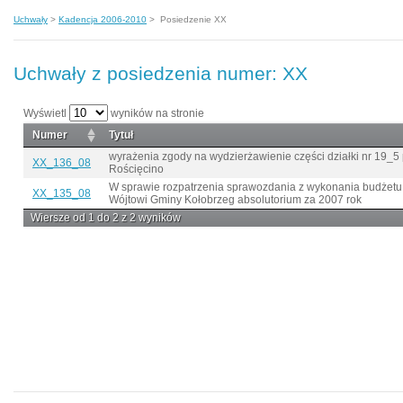
Uchwały
>
Kadencja 2006-2010
>
Posiedzenie XX
Uchwały z posiedzenia numer: XX
Wyświetl
wyników na stronie
Numer
Tytuł
wyrażenia zgody na wydzierżawienie części działki nr 19_
XX_136_08
Rościęcino
W sprawie rozpatrzenia sprawozdania z wykonania budżetu 
XX_135_08
Wójtowi Gminy Kołobrzeg absolutorium za 2007 rok
Wiersze od 1 do 2 z 2 wyników