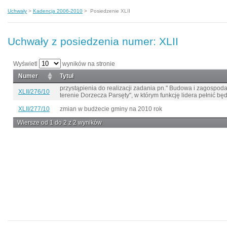
Uchwały
>
Kadencja 2006-2010
>
Posiedzenie XLII
Uchwały z posiedzenia numer: XLII
Wyświetl
wyników na stronie
Numer
Tytuł
przystąpienia do realizacji zadania pn." Budowa i zagospo
XLII/276/10
terenie Dorzecza Parsęty", w którym funkcję lidera pełnić b
XLII/277/10
zmian w budżecie gminy na 2010 rok
Wiersze od 1 do 2 z 2 wyników