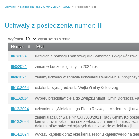
Uchwały
>
Kadencja Rady Gminy 2024 - 2029
>
Posiedzenie III
Uchwały z posiedzenia numer: III
Wyświetl
wyników na stronie
Numer
Tytuł
III/7/2024
udzielenia pomocy finansowej dla Samorządu Województwa
III/8/2024
zmian w budżecie gminy na 2024 rok
III/9/2024
zmiany uchwały w sprawie uchwalenia wieloletniej prognozy
III/10/2024
ustalenia wynagrodzenia Wójta Gminy Kołobrzeg
III/11/2024
wyboru przedstawiciela do Związku Miast i Gmin Dorzecza Pa
III/12/2024
uchwalenia „Wieloletniego Planu Rozwoju i Modernizacji ur
zmieniająca uchwałę Nr XXIII/300/2021 Rady Gminy Kołobrzeg
III/13/2024
komunalnymi składanej przez właściciela nieruchomości, war
dokumentów potwierdzających dane zawarte w deklaracji
III/14/2024
wykazu kąpielisk oraz określenia sezonu kąpielowego na ter