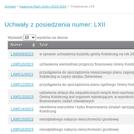
Uchwały
>
Kadencja Rady Gminy 2018-2024
>
Posiedzenie LXII
Uchwały z posiedzenia numer: LXII
Wyświetl
wyników na stronie
Numer
Tytuł
LXII/509/2023
w sprawie uchwalenia budżetu gminy Kołobrzeg na rok 2
LXII/510/2023
uchwalenia wieloletniej prognozy finansowej Gminy Koło
przystąpienia do sporządzenia miejscowego planu zago
LXII/511/2023
Kołobrzeg w części obrębu Zieleniewo
LXII/512/2023
przystąpienia do sporządzenia planu ogólnego Gminy Ko
udzielenia dotacji dla niepublicznych innych form wychow
LXII/513/2023
Gmina Kołobrzeg jest organem rejestrującym, w wysokości
finansowaniu zadań oświatowych
określenia warunków i trybu finansowania działań sprzyj
LXII/514/2023
Kołobrzeg
LXII/515/2023
nieodpłatnego nabycia nieruchomości gruntowej
LXII/516/2023
nieodpłatnego nabycia nieruchomości gruntowej