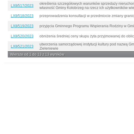
określenia szczegółowych warunków sprzedaży nierucho
LXII/517/2023
własność Gminy Kołobrzeg na rzecz ich użytkowników wi
LXII/518/2023
przeprowadzenia konsultacji w przedmiocie zmiany grani
LXII/519/2023
przyjęcia Gminnego Programu Wspierania Rodziny w Gmi
LXII/520/2023
obniżenia średniej ceny skupu żyta przyjmowanej do obli
utworzenia samorządowej instytucji kultury pod nazwą Gm
LXII/521/2023
Zieleniewie
Wiersze od 1 do 13 z 13 wyników