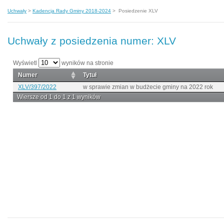
Uchwały
>
Kadencja Rady Gminy 2018-2024
>
Posiedzenie XLV
Uchwały z posiedzenia numer: XLV
Wyświetl
wyników na stronie
Numer
Tytuł
XLV/397/2022
w sprawie zmian w budżecie gminy na 2022 rok
Wiersze od 1 do 1 z 1 wyników