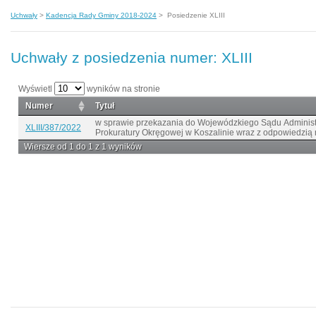
Uchwały
>
Kadencja Rady Gminy 2018-2024
>
Posiedzenie XLIII
Uchwały z posiedzenia numer: XLIII
Wyświetl
wyników na stronie
Numer
Tytuł
w sprawie przekazania do Wojewódzkiego Sądu Administr
XLIII/387/2022
Prokuratury Okręgowej w Koszalinie wraz z odpowiedzią 
Wiersze od 1 do 1 z 1 wyników