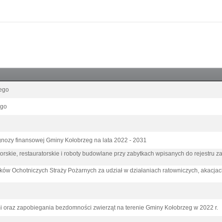
iego
ego
gnozy finansowej Gminy Kołobrzeg na lata 2022 - 2031
orskie, restauratorskie i roboty budowlane przy zabytkach wpisanych do rejestru z
ków Ochotniczych Straży Pożarnych za udział w działaniach ratowniczych, akacjac
 oraz zapobiegania bezdomności zwierząt na terenie Gminy Kołobrzeg w 2022 r.