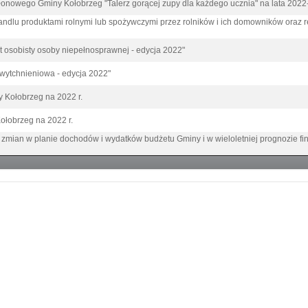
łonowego Gminy Kołobrzeg "Talerz gorącej zupy dla każdego ucznia" na lata 202
handlu produktami rolnymi lub spożywczymi przez rolników i ich domowników oraz 
 osobisty osoby niepełnosprawnej - edycja 2022"
wytchnieniowa - edycja 2022"
y Kołobrzeg na 2022 r.
ołobrzeg na 2022 r.
mian w planie dochodów i wydatków budżetu Gminy i w wieloletniej prognozie fi