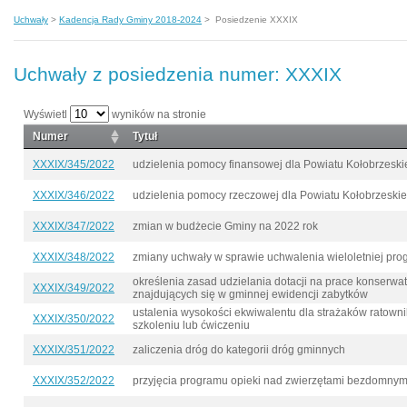
Uchwały
>
Kadencja Rady Gminy 2018-2024
>
Posiedzenie XXXIX
Uchwały z posiedzenia numer: XXXIX
Wyświetl
wyników na stronie
Numer
Tytuł
XXXIX/345/2022
udzielenia pomocy finansowej dla Powiatu Kołobrzesk
XXXIX/346/2022
udzielenia pomocy rzeczowej dla Powiatu Kołobrzeski
XXXIX/347/2022
zmian w budżecie Gminy na 2022 rok
XXXIX/348/2022
zmiany uchwały w sprawie uchwalenia wieloletniej pro
określenia zasad udzielania dotacji na prace konserwat
XXXIX/349/2022
znajdujących się w gminnej ewidencji zabytków
ustalenia wysokości ekwiwalentu dla strażaków ratowni
XXXIX/350/2022
szkoleniu lub ćwiczeniu
XXXIX/351/2022
zaliczenia dróg do kategorii dróg gminnych
XXXIX/352/2022
przyjęcia programu opieki nad zwierzętami bezdomnymi