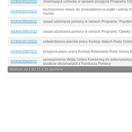
XXXIX/353/2022
zmieniająca uchwałę w sprawie przyjęcia Programu Os
wyznaczenia miejsc do prowadzenia w piątki i soboty 
XXXIX/354/2022
handlu
XXXIX/355/2022
zasad udzielania pomocy w ramach Programu "Asystent
XXXIX/356/2022
zasad udzielania pomocy w ramach Programu "Opieka 
XXXIX/357/2022
zatwierdzenia planów pracy Komisji stałych Rady Gmin
XXXIX/358/2022
przyjęcia planu pracy Komisji Rewizyjnej Rady Gminy K
upoważnienia Wójta Gminy Kołobrzeg do dokonywania z
XXXIX/359/2022
środków otrzymanych z Funduszu Pomocy
Wiersze od 1 do 15 z 16 wyników